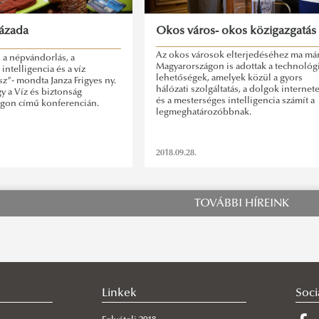
zázada
Okos város- okos közigazgatás
Az okos városok elterjedéséhez ma má
d a népvándorlás, a
Magyarországon is adottak a technológ
intelligencia és a víz
lehetőségek, amelyek közül a gyors
sz”- mondta Janza Frigyes ny.
hálózati szolgáltatás, a dolgok internet
gy a Víz és biztonság
és a mesterséges intelligencia számít a
gon című konferencián.
legmeghatározóbbnak.
2018.09.28.
TOVÁBBI HÍREINK
Linkek
Soci