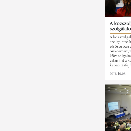
A közszol
szolgálato
A közszolgál
szolgálatosí
elsősorban a
önkormányzat
közszolgálta
valamint a k
kapacitásfej
2018.10.06.