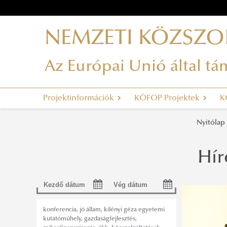
NEMZETI KÖZSZO
Az Európai Unió által t
Projektinformációk
KÖFOP Projektek
K
Nyitólap
Hír
konferencia
,
jó állam
,
kilényi géza egyetemi
kutatóműhely
,
gazdaságfejlesztés
,