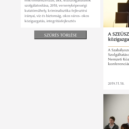
mikrofinanszírozás
,
ákk
,
közszolgáltatások
szolgálatosítása
,
2018
,
versenyképességi
kutatóműhely
,
kriminalisztika fejlesztési
irányai
,
víz és biztonság
,
okos város- okos
közigazgatás
,
integritásfejlesztés
A SZEÜSZ
SZŰRÉS TÖRLÉSE
közigazga
A Szabályozo
Szolgáltatás
Nemzeti Közs
konferenciá
2019.11.18.