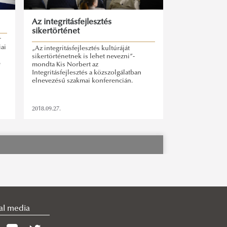
Az integritásfejlesztés
sikertörténet
r
iai
„Az integritásfejlesztés kultúráját
sikertörténetnek is lehet nevezni”-
e
mondta Kis Norbert az
Integritásfejlesztés a közszolgálatban
elnevezésű szakmai konferencián.
2018.09.27.
al media