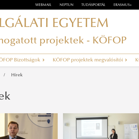
WEBMAIL
NEPTUN
TUDÁSPORTÁL
ERASMUS+
LGÁLATI EGYETEM
ámogatott projektek - KÖFOP
ÖFOP Bizottságok
KÖFOP projektek megvalósítói
K
Hírek
ek