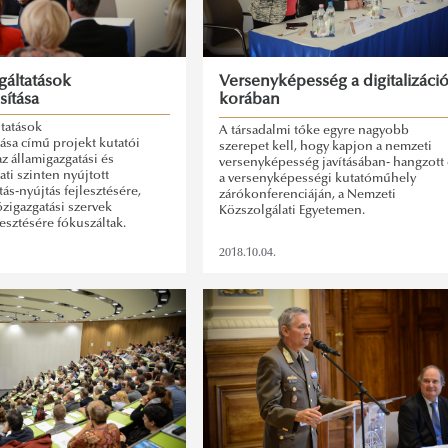
gáltatások
Versenyképesség a digitalizáci
sítása
korában
tatások
A társadalmi tőke egyre nagyobb
tása című projekt kutatói
szerepet kell, hogy kapjon a nemzeti
z államigazgatási és
versenyképesség javításában- hangzott 
i szinten nyújtott
a versenyképességi kutatóműhely
tás-nyújtás fejlesztésére,
zárókonferenciáján, a Nemzeti
özigazgatási szervek
Közszolgálati Egyetemen.
lesztésére fókuszáltak.
2018.10.04.