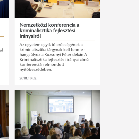
ó
Nemzetközi konferencia a
kriminalisztika fejlesztési
irányairól
Az egyetem egyik fő erősségének a
kriminalisztika tárgynak kell lennie -
el
hangsúlyozta Ruzsonyi Péter dékán A
Kriminalisztika fejlesztési irányai című
konferencián elmondott
nyitóbeszédében.
2018.10.02.