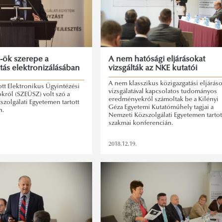
-ök szerepe a
A nem hatósági eljárásokat
tás elektronizálásában
vizsgálták az NKE kutatói
A nem klasszikus közigazgatási eljárás
tt Elektronikus Ügyintézési
vizsgálatával kapcsolatos tudományos
okról (SZEÜSZ) volt szó a
eredményekről számoltak be a Kilényi
zolgálati Egyetemen tartott
Géza Egyetemi Kutatóműhely tagjai a
n.
Nemzeti Közszolgálati Egyetemen tartot
szakmai konferencián.
2018.12.19.