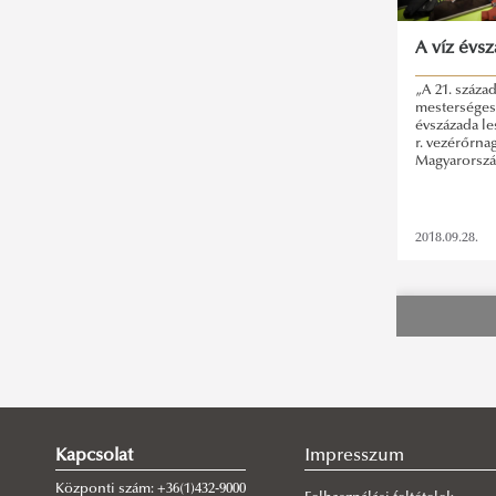
A víz évs
„A 21. száza
mesterséges 
évszázada le
r. vezérőrna
Magyarorszá
2018.09.28.
Kapcsolat
Impresszum
Központi szám: +36(1)432-9000