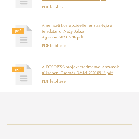
PDF letöltése
A nemzeti korrupcióellenes stratégia új
feladatai_dr.Nagy Balázs
Ágoston_2020.09.16.pdf
PDF letöltése
A KOFOP223 projekt eredményei a számok
tükrében_Csernák Dávid_2020.09.16.pdf
PDF letöltése
KÖFOP-2.1.1-VEKOP-15-2016-00001