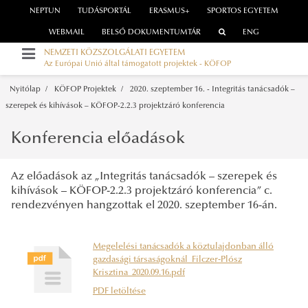
NEPTUN
TUDÁSPORTÁL
ERASMUS+
SPORTOS EGYETEM
WEBMAIL
BELSŐ DOKUMENTUMTÁR
ENG
NEMZETI KÖZSZOLGÁLATI EGYETEM
Az Európai Unió által támogatott projektek - KÖFOP
Nyitólap
KÖFOP Projektek
2020. szeptember 16. - Integritás tanácsadók –
szerepek és kihívások – KÖFOP-2.2.3 projektzáró konferencia
Konferencia előadások
Az előadások az „Integritás tanácsadók – szerepek és
kihívások – KÖFOP-2.2.3 projektzáró konferencia” c.
rendezvényen hangzottak el 2020. szeptember 16-án.
Megelelési tanácsadók a köztulajdonban álló
gazdasági társaságoknál_Filczer-Plósz
Krisztina_2020.09.16.pdf
PDF letöltése