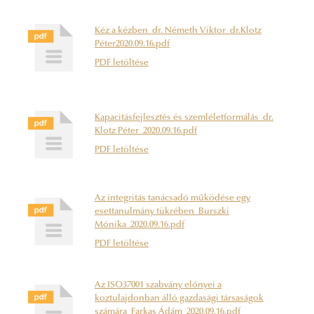
Kéz a kézben_dr. Németh Viktor_dr.Klotz
Péter2020.09.16.pdf
PDF letöltése
Kapacitásfejlesztés és szemléletformálás_dr.
Klotz Péter_2020.09.16.pdf
PDF letöltése
Az integritás tanácsadó működése egy
esettanulmány tükrében_Burszki
Mónika_2020.09.16.pdf
PDF letöltése
Az ISO37001 szabvány előnyei a
koztulajdonban álló gazdasági társaságok
számára_Farkas Ádám_2020.09.16.pdf