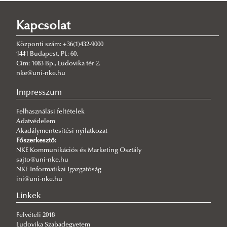
KÖFOP-2.1.2-VEKOP-15-2016-00001
KÖFOP-2.1.5-VEKOP-16-2016-00001
Kapcsolat
KÖFOP-2.2.3-VEKOP-16-2016-00001
Központi szám: +36(1)432-9000
A projekt adatai
1441 Budapest, Pf.: 60.
Cím: 1083 Bp., Ludovika tér 2.
A projekt célja
nke@uni-nke.hu
A projekt keretében megvalósuló képzések
Impresszum
Hírek, események
Felhasználási feltételek
Rendezvények
Adatvédelem
Kiadványok
Akadálymentesítési nyilatkozat
Főszerkesztő:
Letölthető anyagok
NKE Kommunikációs és Marketing Osztály
sajto@uni-nke.hu
Tanulmányok
NKE Informatikai Igazgatóság
ini@uni-nke.hu
Konferencia előadások
Linkek
2020. március 03. - Etikai eljárások és döntéshozatal
a gyakorlatban
Felvételi 2018
Ludovika Szabadegyetem