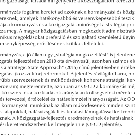
lő gazdasági, társadalmi igényekre a közszolgálaton keresztül
ormányzás fogalma keretet ad azoknak a kormányzási és közig
reknek, amelyek hatékonyabbá és versenyképesebbé teszik a 
iája a kormányzás és a közigazgatás minőségét a stratégiai pri
zza meg. A magyar közigazgatásban megkezdett adminisztratív
onikus megoldásokat preferáló és szolgáltató szemléletű ügyi
versenyképesség erősítésének kritikus feltételei.
rmányzás, a jó állam egy „stratégia megközelítést” is jelent
zgatás fejlesztésében 2010 óta érvényesül, azonban számos 
s a Strategic State Approach” (2015) című jelentésében érték
gatási (közszektor) reformokat. A jelentés rávilágított arra,
rűbb szervezetének és működésének koherens stratégiai kere
program) megteremtette, azonban az OECD a kormányzás még lét
 közszféra és a közkiadások aránytalan költségvetési mérete,
tés tervezési, értékelési és hatáselemzési hiányosságait. Az OEC
 kormányzati munkának az állam működésének minden szintjé
i alapokkal, hatásvizsgálati és kutatási támogatással kell re
znak. A közigazgatás-fejlesztés eredményeinek és hatásainak
lési keretrendszerben kell megjelennie (OECD jelentés).