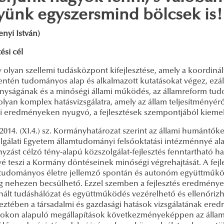
yünk egyszersmind bölcsek is!
nyi István)
tési cél
 olyan szellemi tudásközpont kifejlesztése, amely a koordiná
entén tudományos alap és alkalmazott kutatásokat végez, ezál
nyságának és a minőségi állami működés, az államreform tu
olyan komplex hatásvizsgálatra, amely az állam teljesítményé
si eredményeken nyugvó, a fejlesztések szempontjából kiemelt
2014. (XI.4.) sz. Kormányhatározat szerint az állami humántő
gálati Egyetem államtudományi felsőoktatási intézménnyé alaku
zást célzó tény-alapú közszolgálat-fejlesztés fenntartható ha
vé teszi a Kormány döntéseinek minőségi végrehajtását. A fej
a tudományos életre jellemző spontán és autonóm együttműkö
g nehezen becsülhető. Ezzel szemben a fejlesztés eredményekén
nált tudáshálózat és együttműködés vezérelhető és ellenőrizh
ztében a társadalmi és gazdasági hatások vizsgálatának eredm
sokon alapuló megállapítások következményeképpen az állam