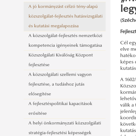
A jó kormányzást célzó tény-alapú
leg
közszolgálat-fejlesztés hatásvizsgálati
(Széche
és kutatási megalapozása
Fejlesz
A közszolgálat-fejlesztés nemzetközi
Cél egy
kompetencia igényeinek támogatása
elve m
Közszolgálati Kiválóság Központ
hatéko
képes 
fejlesztése
kutatá
A közszolgálati szellemi vagyon
A 1602/
fejlesztése, a tudáshoz jutás
Közszol
kormány
elősegítése
lehető
A fejlesztéspolitikai kapacitások
válik 
jelenle
erősítése
koordi
A helyi önkormányzati közszolgálati
követke
kutatá
stratégia-fejlesztési képességek