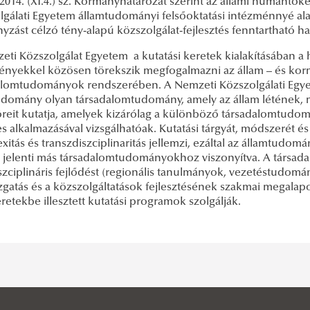
2014. (XI.4.) sz. Kormányhatározat szerint az állami humántő
gálati Egyetem államtudományi felsőoktatási intézménnyé alaku
zást célzó tény-alapú közszolgálat-fejlesztés fenntartható ha
eti Közszolgálat Egyetem a kutatási keretek kialakításában 
ényekkel közösen törekszik megfogalmazni az állam – és kor
alomtudományok rendszerében. A Nemzeti Közszolgálati Egyete
udomány olyan társadalomtudomány, amely az állam létének
öreit kutatja, amelyek kizárólag a különböző társadalomtudo
s alkalmazásával vizsgálhatóak. Kutatási tárgyát, módszerét 
itás és transzdiszciplinaritás jellemzi, ezáltal az államtudomá
t jelenti más társadalomtudományokhoz viszonyítva. A társad
szciplináris fejlődést (regionális tanulmányok, vezetéstudomá
gatás és a közszolgáltatások fejlesztésének szakmai megalapo
etekbe illesztett kutatási programok szolgálják.