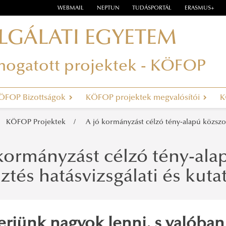
WEBMAIL
NEPTUN
TUDÁSPORTÁL
ERASMUS+
LGÁLATI EGYETEM
ámogatott projektek - KÖFOP
ÖFOP Bizottságok
KÖFOP projektek megvalósítói
K
KÖFOP Projektek
A jó kormányzást célzó tény-alapú közszolg
kormányzást célzó tény-ala
sztés hatásvizsgálati és kut
rjünk nagyok lenni, s valóba