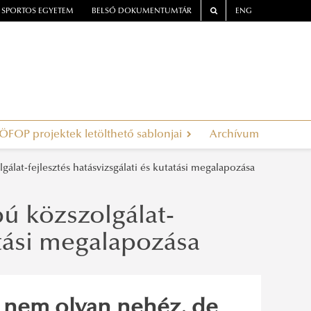
SPORTOS EGYETEM
BELSŐ DOKUMENTUMTÁR
ENG
ÖFOP projektek letölthető sablonjai
Archívum
álat-fejlesztés hatásvizsgálati és kutatási megalapozása
pú közszolgálat-
atási megalapozása
n nem olyan nehéz, de