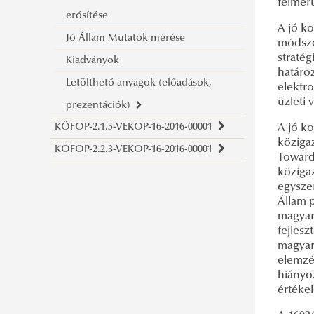
felmerü
erősítése
A jó k
Jó Állam Mutatók mérése
módsze
stratég
Kiadványok
határo
Letölthető anyagok (előadások,
elektr
üzleti 
prezentációk)
KÖFOP-2.1.5-VEKOP-16-2016-00001
A jó ko
köziga
KÖFOP-2.2.3-VEKOP-16-2016-00001
Toward
közigaz
egysze
Állam 
magyar
fejlesz
magyar
elemzés
hiányo
értéke