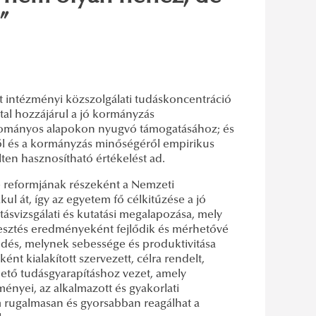
”
lt intézményi közszolgálati tudáskoncentráció
tal hozzájárul a jó kormányzás
dományos alapokon nyugvó támogatásához; és
ről és a kormányzás minőségéről empirikus
en hasznosítható értékelést ad.
ke reformjának részeként a Nemzeti
l át, így az egyetem fő célkitűzése a jó
tásvizsgálati és kutatási megalapozása, mely
lesztés eredményeként fejlődik és mérhetővé
dés, melynek sebessége és produktivitása
t kialakított szervezett, célra rendelt,
ető tudásgyarapításhoz vezet, amely
ényei, az alkalmazott és gyakorlati
 rugalmasan és gyorsabban reagálhat a