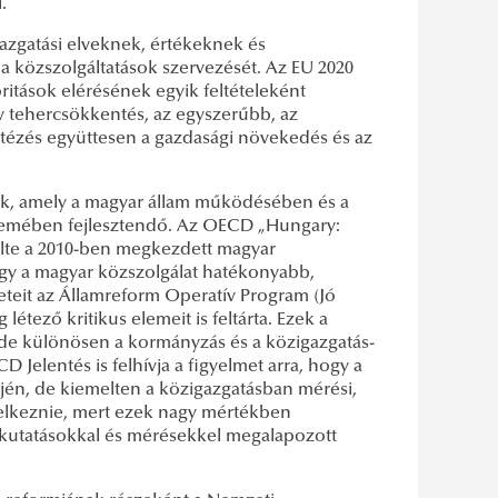
.
azgatási elveknek, értékeknek és
közszolgáltatások szervezését. Az EU 2020
oritások elérésének egyik feltételeként
 tehercsökkentés, az egyszerűbb, az
ntézés együttesen a gazdasági növekedés és az
enek, amely a magyar állam működésében és a
elemében fejlesztendő. Az OECD „Hungary:
elte a 2010-ben megkezdett magyar
 hogy a magyar közszolgálat hatékonyabb,
teit az Államreform Operatív Program (Jó
ező kritikus elemeit is feltárta. Ezek a
 de különösen a kormányzás és a közigazgatás-
D Jelentés is felhívja a figyelmet arra, hogy a
n, de kiemelten a közigazgatásban mérési,
ndelkeznie, mert ezek nagy mértékben
 kutatásokkal és mérésekkel megalapozott