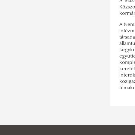
A 1602/
Közszol
kormány
A Nemz
intézm
társad
államt
tárgyk
együtte
komplex
kereté
interdi
közigaz
témaker