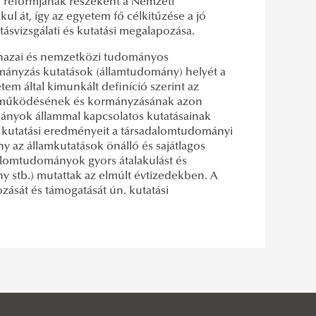
ke reformjának részeként a Nemzeti
l át, így az egyetem fő célkitűzése a jó
tásvizsgálati és kutatási megalapozása.
a hazai és nemzetközi tudományos
mányzás kutatások (államtudomány) helyét a
m által kimunkált definíció szerint az
, működésének és kormányzásának azon
mányok állammal kapcsolatos kutatásainak
és kutatási eredményeit a társadalomtudományi
ny az államkutatások önálló és sajátlagos
alomtudományok gyors átalakulást és
ny stb.) mutattak az elmúlt évtizedekben. A
zását és támogatását ún. kutatási