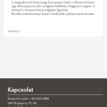
A megváltozott biztonsági környezet miatt is időszerű lenne
egy áldozatazonosító szolgálat felállítása Magyarországon. A
témáról a Nemzeti Közszolgálati Egyetem
Rendészettudományi Karán rendeztek szakmai tanácskozást.
2018.04.27.
konferencia
,
2018
,
áldozatazonosítás
Kapcsolat
SZŰRÉS TÖRLÉSE
Központi szám: +36(1)432-9000
1441 Budapest, Pf.: 60.