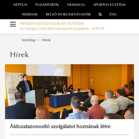
NEPTUN
TUDÁSPORTÁL
ERASMUS+
SPORTOS EGYETEM
WEBMAIL
BELSŐ DOKUMENTUMTÁR
ENG
NEMZETI KÖZSZOLGÁLATI EGYETEM
Az Európai Unió által támogatott projektek - KÖFOP
Nyitólap
Hírek
Hírek
Áldozatazonosító szolgálatot hoznának létre