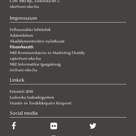
Cím: 1083 Bp., Ludovika tér 2.
nke@uni-nke.hu
Impresszum
Felhasználási feltételek
Adatvédelem
Akadálymentesítési nyilatkozat
Főszerkesztő:
NKE Kommunikációs és Marketing Osztály
sajto@uni-nke.hu
NKE Informatikai Igazgatóság
ini@uni-nke.hu
Linkek
Felvételi 2018
Ludovika Szabadegyetem
Vezető- és Továbbképzési Központ
Social media